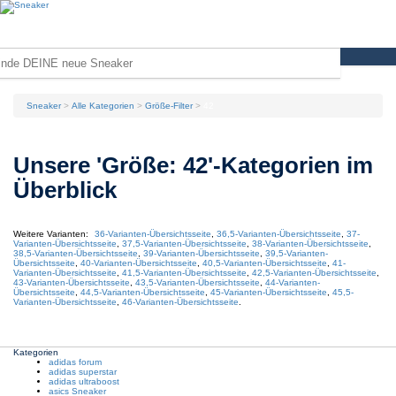
Sneaker
Alle Kategorien
Größe-Filter
42
Unsere 'Größe: 42'-Kategorien im
Überblick
Weitere Varianten:
36
-Varianten-Übersichtsseite
,
36,5
-Varianten-Übersichtsseite
,
37
-
Varianten-Übersichtsseite
,
37,5
-Varianten-Übersichtsseite
,
38
-Varianten-Übersichtsseite
,
38,5
-Varianten-Übersichtsseite
,
39
-Varianten-Übersichtsseite
,
39,5
-Varianten-
Übersichtsseite
,
40
-Varianten-Übersichtsseite
,
40,5
-Varianten-Übersichtsseite
,
41
-
Varianten-Übersichtsseite
,
41,5
-Varianten-Übersichtsseite
,
42,5
-Varianten-Übersichtsseite
,
43
-Varianten-Übersichtsseite
,
43,5
-Varianten-Übersichtsseite
,
44
-Varianten-
Übersichtsseite
,
44,5
-Varianten-Übersichtsseite
,
45
-Varianten-Übersichtsseite
,
45,5
-
Varianten-Übersichtsseite
,
46
-Varianten-Übersichtsseite
.
Kategorien
adidas forum
adidas superstar
adidas ultraboost
asics Sneaker