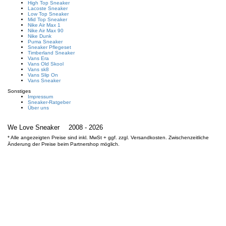
High Top Sneaker
Lacoste Sneaker
Low Top Sneaker
Mid Top Sneaker
Nike Air Max 1
Nike Air Max 90
Nike Dunk
Puma Sneaker
Sneaker Pflegeset
Timberland Sneaker
Vans Era
Vans Old Skool
Vans sk8
Vans Slip On
Vans Sneaker
Sonstiges
Impressum
Sneaker-Ratgeber
Über uns
We Love Sneaker
2008 - 2026
* Alle angezeigten Preise sind inkl. MwSt + ggf. zzgl. Versandkosten. Zwischenzeitliche
Änderung der Preise beim Partnershop möglich.