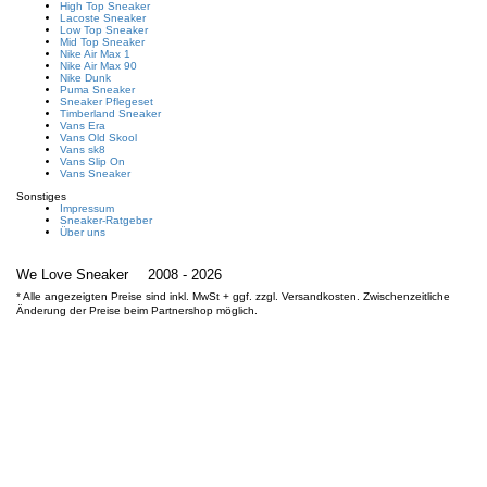
High Top Sneaker
Lacoste Sneaker
Low Top Sneaker
Mid Top Sneaker
Nike Air Max 1
Nike Air Max 90
Nike Dunk
Puma Sneaker
Sneaker Pflegeset
Timberland Sneaker
Vans Era
Vans Old Skool
Vans sk8
Vans Slip On
Vans Sneaker
Sonstiges
Impressum
Sneaker-Ratgeber
Über uns
We Love Sneaker
2008 - 2026
* Alle angezeigten Preise sind inkl. MwSt + ggf. zzgl. Versandkosten. Zwischenzeitliche
Änderung der Preise beim Partnershop möglich.