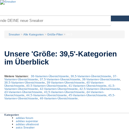
Sneaker
Alle Kategorien
Größe-Filter
39,5
Unsere 'Größe: 39,5'-Kategorien
im Überblick
Weitere Varianten:
36
-Varianten-Übersichtsseite
,
36,5
-Varianten-Übersichtsseite
,
37
-
Varianten-Übersichtsseite
,
37,5
-Varianten-Übersichtsseite
,
38
-Varianten-Übersichtsseite
,
38,5
-Varianten-Übersichtsseite
,
39
-Varianten-Übersichtsseite
,
40
-Varianten-
Übersichtsseite
,
40,5
-Varianten-Übersichtsseite
,
41
-Varianten-Übersichtsseite
,
41,5
-
Varianten-Übersichtsseite
,
42
-Varianten-Übersichtsseite
,
42,5
-Varianten-Übersichtsseite
,
43
-Varianten-Übersichtsseite
,
43,5
-Varianten-Übersichtsseite
,
44
-Varianten-
Übersichtsseite
,
44,5
-Varianten-Übersichtsseite
,
45
-Varianten-Übersichtsseite
,
45,5
-
Varianten-Übersichtsseite
,
46
-Varianten-Übersichtsseite
.
Kategorien
adidas forum
adidas superstar
adidas ultraboost
asics Sneaker