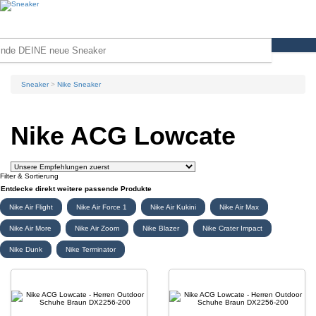
Sneaker
Nike Sneaker
Nike ACG Lowcate
Filter & Sortierung
Entdecke direkt weitere passende Produkte
Nike Air Flight
Nike Air Force 1
Nike Air Kukini
Nike Air Max
Nike Air More
Nike Air Zoom
Nike Blazer
Nike Crater Impact
Nike Dunk
Nike Terminator