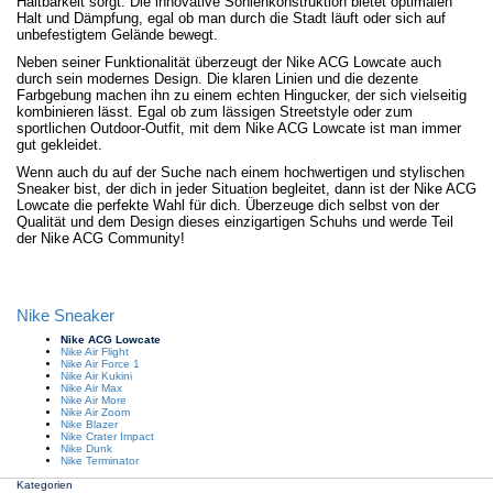
Haltbarkeit sorgt. Die innovative Sohlenkonstruktion bietet optimalen
Halt und Dämpfung, egal ob man durch die Stadt läuft oder sich auf
unbefestigtem Gelände bewegt.
Neben seiner Funktionalität überzeugt der Nike ACG Lowcate auch
durch sein modernes Design. Die klaren Linien und die dezente
Farbgebung machen ihn zu einem echten Hingucker, der sich vielseitig
kombinieren lässt. Egal ob zum lässigen Streetstyle oder zum
sportlichen Outdoor-Outfit, mit dem Nike ACG Lowcate ist man immer
gut gekleidet.
Wenn auch du auf der Suche nach einem hochwertigen und stylischen
Sneaker bist, der dich in jeder Situation begleitet, dann ist der Nike ACG
Lowcate die perfekte Wahl für dich. Überzeuge dich selbst von der
Qualität und dem Design dieses einzigartigen Schuhs und werde Teil
der Nike ACG Community!
Nike Sneaker
Nike ACG Lowcate
Nike Air Flight
Nike Air Force 1
Nike Air Kukini
Nike Air Max
Nike Air More
Nike Air Zoom
Nike Blazer
Nike Crater Impact
Nike Dunk
Nike Terminator
Kategorien