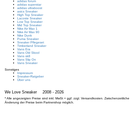
adidas forum
adidas superstar
adidas ultraboost
asics Sneaker
High Top Sneaker
Lacoste Sneaker
Low Top Sneaker
Mid Top Sneaker
Nike Air Max 1
Nike Air Max 90
Nike Dunk
Puma Sneaker
Sneaker Pflegeset
Timberland Sneaker
Vans Era
Vans Old Skool
Vans sk8
Vans Slip On
Vans Sneaker
Sonstiges
Impressum
Sneaker-Ratgeber
Über uns
We Love Sneaker
2008 - 2026
* Alle angezeigten Preise sind inkl. MwSt + ggf. zzgl. Versandkosten. Zwischenzeitliche
Änderung der Preise beim Partnershop möglich.